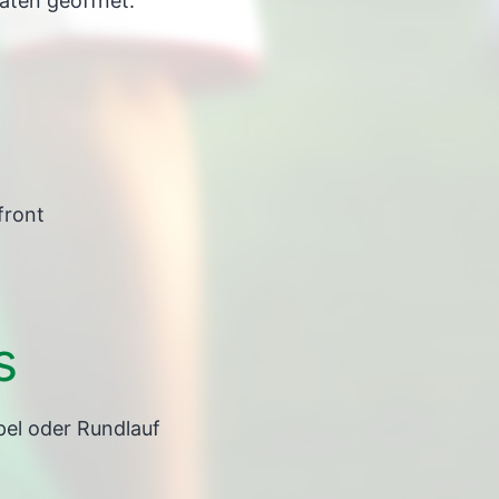
aten geöffnet.
front
s
pel oder Rundlauf