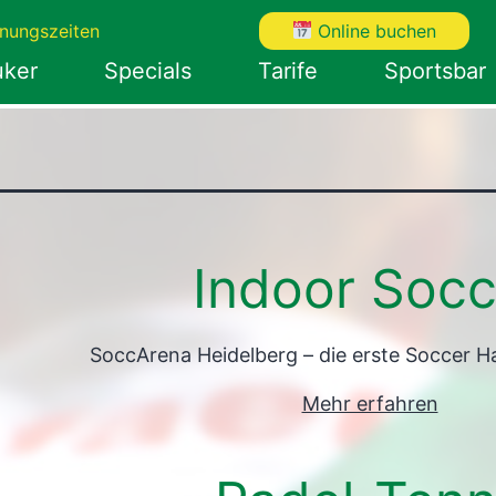
nungszeiten
Online buchen
uker
Specials
Tarife
Sportsbar
Indoor Socc
SoccArena Heidelberg – die erste Soccer Ha
Mehr erfahren