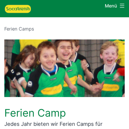
Zum
Menü
SoccArena
Inhalt
Heidelberg
springen
Ferien Camps
Ferien Camp
Jedes Jahr bieten wir Ferien Camps für